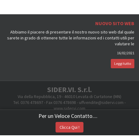
NUOVO SITO WEB
Abbiamo il piacere di presentare il nostro nuovo sito web dal quale
sarete in grado di ottenere tutte le informazioni ed i contatti utili per
valutare le
16/02/2021
Leggi tutto
SIDER.VI. S.r.l.
Via della Repubblica, 19 - 46010 Levata di Curtatone (MN)
Tel. 0376 478697 - Fax 0376 478698 - uffvendite@sidervi.com -
www.sidervi.com
Cod.Fiscale e Partita IVA 01383130208
Per un Veloce Contatto....
Created by
Sistemi Applicati Sas
Clicca Qui !