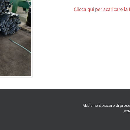
Clicca qui per scaricare l
Abbiamo il piacere di prese
ott