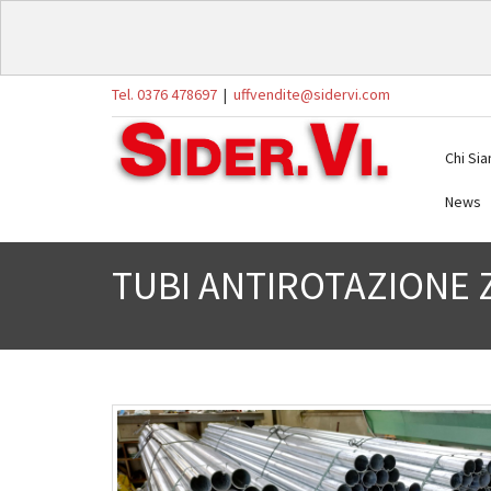
Tel. 0376 478697
|
uffvendite@sidervi.com
Chi Si
News
TUBI ANTIROTAZIONE Z